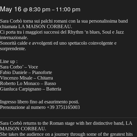
May 16
8:30 pm
11:00 pm
@
–
Sara Corbò torna sui palchi romani con la sua personalissima band
chiamata LA MAISON CORBEAU.
Ci porta tra i maggiori successi del Rhythm ‘n blues, Soul e Jazz
internazionale.
Sonorità calde e avvolgenti ed uno spettacolo coinvolgente e
sorprendente.
Line up :
Sara Corbo’ – Voce
Fabio Daniele – Pianoforte
Vincenzo Misale – Chitarra
Roberto Lo Monaco – Basso
Gianluca Carpignano – Batteria
Ingresso libero fino ad esaurimento posti.
Prenotazione al numero +39 3751165003
Sara Corbò returns to the Roman stage with her distinctive band, LA
MAISON CORBEAU.
She takes the audience on a journey through some of the greatest hits