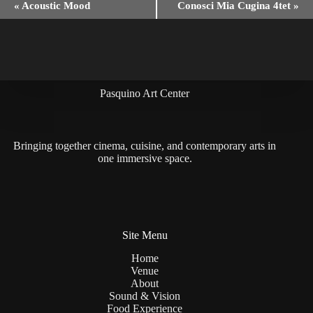
«
Acoustic Mood
Conosci Mia Cugina 4tet
»
v
e
n
t
N
a
v
Pasquino Art Center
i
g
a
t
Bringing together cinema, cuisine, and contemporary arts in
i
one immersive space.
o
n
Site Menu
Home
Venue
About
Sound & Vision
Food Experience