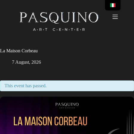
Skip
to
content
La Maison Corbeau
7 August, 2026
This event has passed.