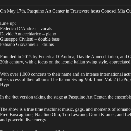
On May 17th, Pasquino Art Center in Trastevere hosts Conosci Mia Cugin
Line-up:
Federica D’Andrea – vocals
Davide Annecchiarico – piano
Giuseppe Civiletti – double bass
Fabiano Giovannelli – drums
Founded in 2015 by Federica D’Andrea, Davide Annecchiarico, and Giusep
20th century, with a focus on the iconic Italian swing style, appreciate
With over 1,000 concerts to their name and an intense international act
the success of their albums The Italian Swing Vol. 1 and Vol. 2 (LaPop 
Hype.
In the 4tet version taking the stage at Pasquino Art Center, the ensem
The show is a true time machine: music, gags, and moments of romance al
Fred Buscaglione, Natalino Otto, Trio Lescano, Gorni Kramer, and Lelio
and powerful live energy.