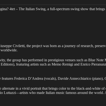
a? 4tet – The Italian Swing, a full-spectrum swing show that brings bac
pe Civiletti, the project was born as a journey of research, preservati
d worldwide.
ivity, the group has performed in prestigious venues such as Blue Note 
Editions), featuring artists such as Memo Remigi and Enrico Pieranunzi,
ble features Federica D’Andrea (vocals), Davide Annecchiarico (piano), 
ternate in a vivid portrait that brings color to the black-and-white of
 Luttazzi—artists who made Italian music famous around the world. A vi