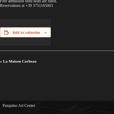
Free admission until seats are filled.
Reservations at +39 3751165003
Add to calendar
E
«
La Maison Corbeau
v
e
n
t
N
a
v
i
g
Pasquino Art Center
a
t