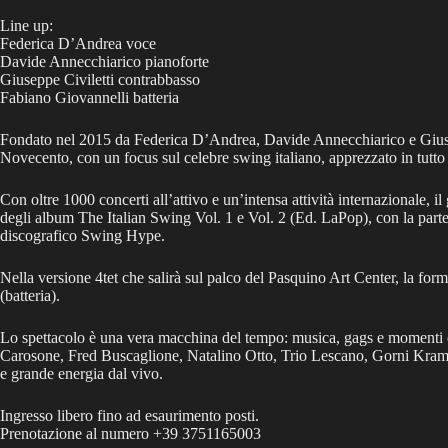
Line up:
Federica D’Andrea voce
Davide Annecchiarico pianoforte
Giuseppe Civiletti contrabbasso
Fabiano Giovannelli batteria
Fondato nel 2015 da Federica D’Andrea, Davide Annecchiarico e Giuseppe
Novecento, con un focus sul celebre swing italiano, apprezzato in tutto
Con oltre 1000 concerti all’attivo e un’intensa attività internazionale, 
degli album The Italian Swing Vol. 1 e Vol. 2 (Ed. LaPop), con la par
discografico Swing Hype.
Nella versione 4tet che salirà sul palco del Pasquino Art Center, la f
(batteria).
Lo spettacolo è una vera macchina del tempo: musica, gags e momenti di 
Carosone, Fred Buscaglione, Natalino Otto, Trio Lescano, Gorni Kramer 
e grande energia dal vivo.
Ingresso libero fino ad esaurimento posti.
Prenotazione al numero +39 3751165003