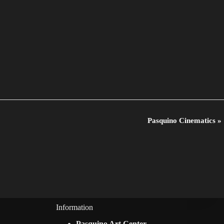
Pasquino Cinematics
»
Information
Pasquino Art Center