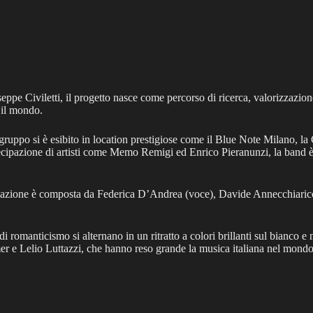
 Civiletti, il progetto nasce come percorso di ricerca, valorizzazione
 il mondo.
il gruppo si è esibito in location prestigiose come il Blue Note Milano, l
tecipazione di artisti come Memo Remigi ed Enrico Pieranunzi, la band
ormazione è composta da Federica D’Andrea (voce), Davide Annecchiarico
romanticismo si alternano in un ritratto a colori brillanti sul bianco e
e Lelio Luttazzi, che hanno reso grande la musica italiana nel mondo. U